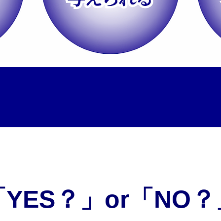
な悩みを抱えてま
素直に答えてく
「YES？」or「NO？